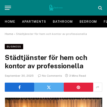
HOME
APARTMENTS
BATHROOM
BEDROOM
F
Home
»
Städtjänster för hem och kontor av professionella
BUSINESS
Städtjänster för hem och
kontor av professionella
September 30, 2025
No Comments
3 Mins Read