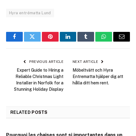
Hyra entrématta Lund
Facebook
Twitter
Pinterest
LinkedIn
Tumblr
WhatsApp
Email
PREVIOUS ARTICLE
NEXT ARTICLE
Expert Guide to Hiring a
Möbeltvätt och Hyra
Reliable Christmas Light
Entrematta hjälper dig att
Installer in Norfolk for a
hålla ditt hem rent.
Stunning Holiday Display
RELATED
POSTS
Pourquoi les chaises sont si importantes dans un